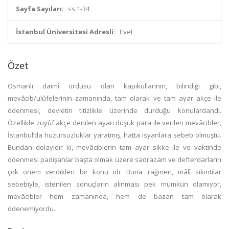
Sayfa Sayıları:
ss.1-34
İstanbul Üniversitesi Adresli:
Evet
Özet
Osmanlı daimî ordusu olan kapıkullarının, bilindiği gibi,
mevâcib/ulûfelerinin zamanında, tam olarak ve tam ayar akçe ile
ödenmesi, devletin titizlikle üzerinde durduğu konulardandı.
Özellikle züyûf akçe denilen ayarı düşük para ile verilen mevâcibler,
İstanbul’da huzursuzluklar yaratmış, hatta isyanlara sebeb olmuştu.
Bundan dolayıdır ki, mevâciblerin tam ayar sikke ile ve vaktinde
ödenmesi padişahlar başta olmak üzere sadrazam ve defterdarların
çok önem verdikleri bir konu idi. Buna rağmen, mâlî sıkıntılar
sebebiyle, istenilen sonuçların alınması pek mümkün olamıyor,
mevâcibler hem zamanında, hem de bazan tam olarak
ödenemiyordu.