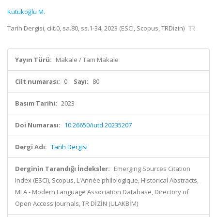
Kütükoğlu M.
Tarih Dergisi, cilt.0, sa.80, ss.1-34, 2023 (ESCI, Scopus, TRDizin)
Yayın Türü:
Makale / Tam Makale
Cilt numarası:
0
Sayı:
80
Basım Tarihi:
2023
Doi Numarası:
10.26650/iutd.20235207
Dergi Adı:
Tarih Dergisi
Derginin Tarandığı İndeksler:
Emerging Sources Citation
Index (ESCI), Scopus, L'Année philologique, Historical Abstracts,
MLA - Modern Language Association Database, Directory of
Open Access Journals, TR DİZİN (ULAKBİM)