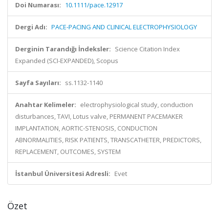
Doi Numarası:
10.1111/pace.12917
Dergi Adı:
PACE-PACING AND CLINICAL ELECTROPHYSIOLOGY
Derginin Tarandığı İndeksler:
Science Citation Index
Expanded (SCI-EXPANDED), Scopus
Sayfa Sayıları:
ss.1132-1140
Anahtar Kelimeler:
electrophysiological study, conduction
disturbances, TAVI, Lotus valve, PERMANENT PACEMAKER
IMPLANTATION, AORTIC-STENOSIS, CONDUCTION
ABNORMALITIES, RISK PATIENTS, TRANSCATHETER, PREDICTORS,
REPLACEMENT, OUTCOMES, SYSTEM
İstanbul Üniversitesi Adresli:
Evet
Özet