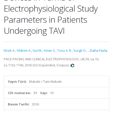
Electrophysiological Study
Parameters in Patients
Undergoing TAVI
Eksik A.
,
Yildirim A.
,
Gul M.
,
Aslan S.
,
Tosu A. R.
,
Surgit O.
,
...Daha Fazla
PACE-PACING AND CLINICAL ELECTROPHYSIOLOGY, cilt.39, sa.10,
ss.1132-1140, 2016 (SCI-Expanded, Scopus)
Yayın Türü:
Makale / Tam Makale
Cilt numarası:
39
Sayı:
10
Basım Tarihi:
2016