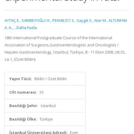
AYTAÇ E.
,
SARIBEYOĞLU K.
,
PEKMEZCİ S.
,
Saygılı S.
,
Atar M.
,
ALTURFAN
A. A.
,
...Daha Fazla
18th International Postgraduate Course of the International
Association of Surgeons,Gastroenterologists and Oncologists /
Hepato-Gastroenterology, İstanbul, Türkiye, 8 - 11 Ekim 2008, cilt.55,
sa.1, (Özet Bildiri)
Yayın Türü:
Bildiri / Özet Bildiri
Cilt numarası:
55
Basıldığı Şehir:
İstanbul
Basıldığı Ülke:
Türkiye
İstanbul Üniversitesi Adresli:
Evet