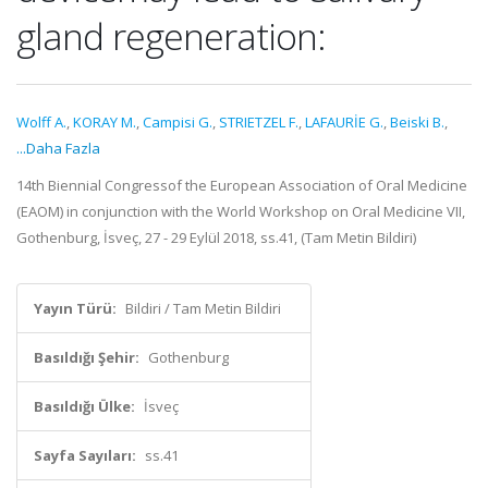
gland regeneration:
Wolff A.
,
KORAY M.
,
Campisi G.
,
STRIETZEL F.
,
LAFAURİE G.
,
Beiski B.
,
...Daha Fazla
14th Biennial Congressof the European Association of Oral Medicine
(EAOM) in conjunction with the World Workshop on Oral Medicine VII,
Gothenburg, İsveç, 27 - 29 Eylül 2018, ss.41, (Tam Metin Bildiri)
Yayın Türü:
Bildiri / Tam Metin Bildiri
Basıldığı Şehir:
Gothenburg
Basıldığı Ülke:
İsveç
Sayfa Sayıları:
ss.41