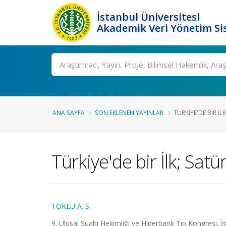
İstanbul Üniversitesi
Akademik Veri Yönetim Si
Ara
ANA SAYFA
SON EKLENEN YAYINLAR
TÜRKIYE'DE BIR İ
Türkiye'de bir İlk; Satü
TOKLU A. S.
9. Ulusal Sualtı Hekimliği ve Hiperbarik Tıp Kongresi, İ