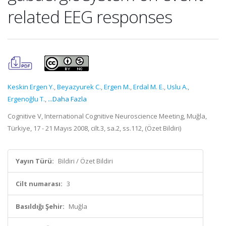
related EEG responses
Keskin Ergen Y.
,
Beyazyurek C.
,
Ergen M.
,
Erdal M. E.
,
Uslu A.
,
Ergenoğlu T.
,
...Daha Fazla
Cognitive V, International Cognitive Neuroscience Meeting, Muğla,
Türkiye, 17 - 21 Mayıs 2008, cilt.3, sa.2, ss.112, (Özet Bildiri)
Yayın Türü:
Bildiri / Özet Bildiri
Cilt numarası:
3
Basıldığı Şehir:
Muğla