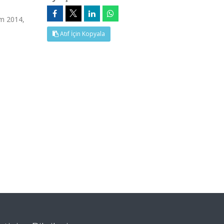
ım 2014,
Atıf İçin Kopyala