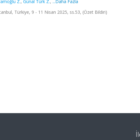
ramoğlu Z.
,
Günal Türk Z.
,
...Daha Fazla
stanbul, Türkiye, 9 - 11 Nisan 2025, ss.53, (Özet Bildiri)
İ