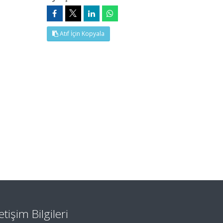
Atıf İçin Kopyala
letişim Bilgileri