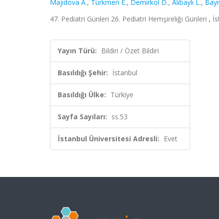
Majıdova A.
,
Türkmen E.
,
Demirkol D.
,
Alıbaylı L.
,
Bay
47. Pediatri Günleri 26. Pediatri Hemşireliği Günleri , İ
Yayın Türü:
Bildiri / Özet Bildiri
Basıldığı Şehir:
İstanbul
Basıldığı Ülke:
Türkiye
Sayfa Sayıları:
ss.53
İstanbul Üniversitesi Adresli:
Evet