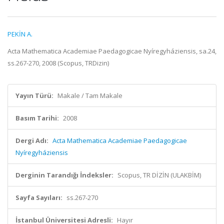
PEKİN A.
Acta Mathematica Academiae Paedagogicae Nyíregyháziensis, sa.24,
ss.267-270, 2008 (Scopus, TRDizin)
Yayın Türü:
Makale / Tam Makale
Basım Tarihi:
2008
Dergi Adı:
Acta Mathematica Academiae Paedagogicae
Nyíregyháziensis
Derginin Tarandığı İndeksler:
Scopus, TR DİZİN (ULAKBİM)
Sayfa Sayıları:
ss.267-270
İstanbul Üniversitesi Adresli:
Hayır