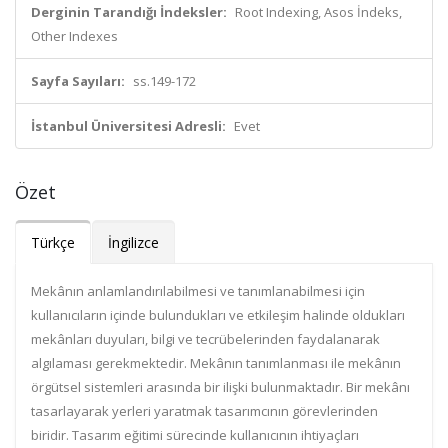
Derginin Tarandığı İndeksler:
Root Indexing, Asos İndeks,
Other Indexes
Sayfa Sayıları:
ss.149-172
İstanbul Üniversitesi Adresli:
Evet
Özet
Türkçe
İngilizce
Mekânın anlamlandırılabilmesi ve tanımlanabilmesi için
kullanıcıların içinde bulundukları ve etkileşim halinde oldukları
mekânları duyuları, bilgi ve tecrübelerinden faydalanarak
algılaması gerekmektedir. Mekânın tanımlanması ile mekânın
örgütsel sistemleri arasında bir ilişki bulunmaktadır. Bir mekânı
tasarlayarak yerleri yaratmak tasarımcının görevlerinden
biridir. Tasarım eğitimi sürecinde kullanıcının ihtiyaçları