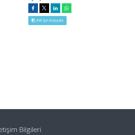
Atıf İçin Kopyala
letişim Bilgileri