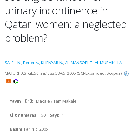
urinary incontinence in
Qatari women: a neglected
problem?
SALEH N.
,
Bener A.
,
KHENYAB N.
,
AL-MANSORI Z.
,
AL MURAIKHI A.
MATURITAS, cilt.50, sa.1, ss.58-65, 2005 (SCI-Expanded, Scopus)
Yayın Türü:
Makale / Tam Makale
Cilt numarası:
50
Sayı:
1
Basım Tarihi:
2005