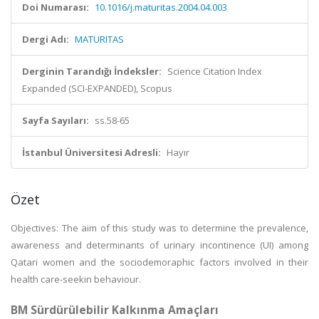
Doi Numarası:
10.1016/j.maturitas.2004.04.003
Dergi Adı:
MATURITAS
Derginin Tarandığı İndeksler:
Science Citation Index
Expanded (SCI-EXPANDED), Scopus
Sayfa Sayıları:
ss.58-65
İstanbul Üniversitesi Adresli:
Hayır
Özet
Objectives: The aim of this study was to determine the prevalence,
awareness and determinants of urinary incontinence (UI) among
Qatari women and the sociodemoraphic factors involved in their
health care-seekin behaviour.
BM Sürdürülebilir Kalkınma Amaçları