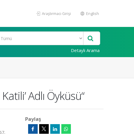
Araştırmacı Girişi
English
Detaylı Arama
Katili’ Adlı Öyküsü“
Paylaş
67,