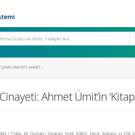
stemi
TÇININ CINAYETI: AHMET ...
Cinayeti: Ahmet Ümit’in ‘Kitap 
ıldız / Toklu, M. Osman / Onaran, Sevil, Editör, Hece, Ankara, ss.258-2