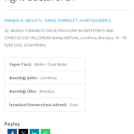
FARAJOV A.
,
MESUT H.
,
SARAÇ SİVRİKOZ T.
,
KUNT İŞGÜDER Ç.
32. WORLD CONGRESS ON ULTRASOUND IN OBSTETRICS AND
GYNECOLOGY UK,LONDRA &amp;VIRTUAL, Londrina, Brezilya, 16 - 18
Eylül 2022, (Özet Bildiri)
Yayın Türü:
Bildiri / Özet Bildiri
Basıldığı Şehir:
Londrina
Basıldığı Ülke:
Brezilya
İstanbul Üniversitesi Adresli:
Evet
Paylaş