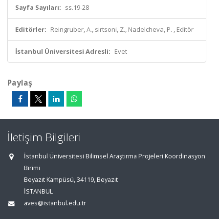
Sayfa Sayıları:
ss.19-28
Editörler:
Reingruber, A., sirtsoni, Z., Nadelcheva, P. , Editör
İstanbul Üniversitesi Adresli:
Evet
Paylaş
İletişim Bilgileri
İstanbul Üniversitesi Bilimsel Araştırma Projeleri Koordinasyon
Birimi
Beyazıt Kampüsü, 34119, Beyazıt
İSTANBUL
aves@istanbul.edu.tr