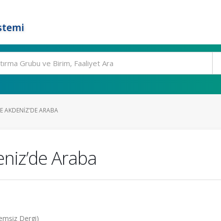
stemi
VE AKDENIZ’DE ARABA
eniz’de Araba
kemsiz Dergi)