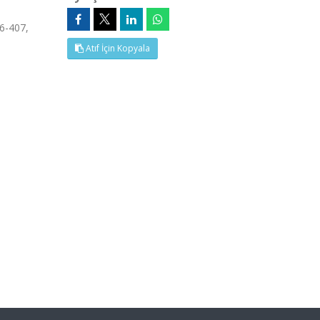
6-407,
Atıf İçin Kopyala