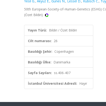
Yesil G.
,
Akyuz E.
,
Gunes N.
,
Lessel D.
,
Kubisch C.
,
Tuy
50th European-Society-of-Human-Genetics (ESHG) Con
(Özet Bildiri)
Yayın Türü:
Bildiri / Özet Bildiri
Cilt numarası:
26
Basıldığı Şehir:
Copenhagen
Basıldığı Ülke:
Danimarka
Sayfa Sayıları:
ss.406-407
İstanbul Üniversitesi Adresli:
Hayır