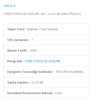
ÜNSAL P.
TÜRK PSİKOLOJİ YAZILARI, cilt.7, ss.23-48, 2004 (TRDizin)
Yayın Türü:
Makale / Tam Makale
Cilt numarası:
7
Basım Tarihi:
2004
Dergi Adı:
TÜRK PSİKOLOJİ YAZILARI
Derginin Tarandığı İndeksler:
TR DİZİN (ULAKBİM)
Sayfa Sayıları:
ss.23-48
İstanbul Üniversitesi Adresli:
Evet