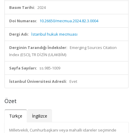
Basım Tarihi:
2024
Doi Numarası:
10.26650/mecmua.2024.82.3.0004
Dergi Adı:
İstanbul hukuk mecmuası
Derginin Tarandığı İndeksler:
Emerging Sources Citation
Index (ESCI), TR DİZİN (ULAKBİM)
Sayfa Sayıları:
ss.985-1009
İstanbul Üniversitesi Adresli:
Evet
Özet
Türkçe
İngilizce
Milletvekili, Cumhurbaşkanı veya mahalli idareler seçiminde