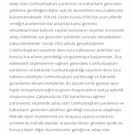
aday olan Cumhurbaşkanı yardımcısı ve bakanların görevden
çekilmesi gerektiğine ilişkin açık bir düzenleme mevzuatımızda
bulunmamaktadır. Yüksek Seçim Kurulu (YSK) da uzun yıllardır
verdiği kararlarında dar anlamda kamu görevlisi
olmadıklarından bahisle sayılan kimselerin seçimler öncesinde
aday olabilmek için görevden çekilmek zorunda olmadıklarını
kabul etmektedir. Ancak 2023 yılında gerçekleştirilen
Cumhurbaşkanı seçiminin ikinci tura kalmasının ardından söz
konusu kararların yerindeliği sorgulanmaya başlanmıştır. Zira
milletvekili seçilmelerine rağmen görevdeki Cumhurbaşkanı
yardımcısı ve bakanlar Cumhurbaşkanlığı seçiminin ikinci tura
kalması sebebiyle Cumhurbaşkanı yardımcılığı ve bakanlık
görevlerine devam etmişlerdir. Bu durum ise iki görevin aynı
kişide birleşemeyeceğini öngören Anayasamıza açıkça aykırılık
oluşturmuştur. Çalışmada da YSK kararlarına rağmen
parlamento seçiminde aday olan Cumhurbaşkanı yardımcısı ve
bakanların görevden çekilmesi gerektiği sonucuna ulaşılmıştır.
Mahalli idare seçimlerinde ise Anayasa uyarınca merkezi
yönetim ile mahalli idareler arasında olması gereken ayrılık ve
konuya ilişkin diğer düzenlemeler gereğince, aday olan