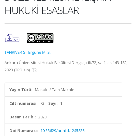
HUKUKİ ESASLAR
TANRIVER S.
,
Ergüne M. S.
Ankara Üniversitesi Hukuk Fakültesi Dergisi, cilt.72, sa.1, ss.143-182,
2023 (TRDizin)
Yayın Türü:
Makale / Tam Makale
Cilt numarası:
72
Sayı:
1
Basım Tarihi:
2023
Doi Numarası:
10.33629/auhfd.1245835