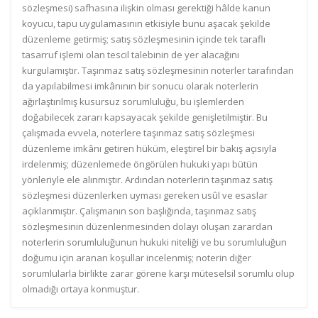
sözleşmesi) safhasına ilişkin olması gerektiği hâlde kanun
koyucu, tapu uygulamasının etkisiyle bunu aşacak şekilde
düzenleme getirmiş; satış sözleşmesinin içinde tek taraflı
tasarruf işlemi olan tescil talebinin de yer alacağını
kurgulamıştır. Taşınmaz satış sözleşmesinin noterler tarafından
da yapılabilmesi imkânının bir sonucu olarak noterlerin
ağırlaştırılmış kusursuz sorumluluğu, bu işlemlerden
doğabilecek zararı kapsayacak şekilde genişletilmiştir. Bu
çalışmada evvela, noterlere taşınmaz satış sözleşmesi
düzenleme imkânı getiren hüküm, eleştirel bir bakış açısıyla
irdelenmiş; düzenlemede öngörülen hukuki yapı bütün
yönleriyle ele alınmıştır. Ardından noterlerin taşınmaz satış
sözleşmesi düzenlerken uyması gereken usûl ve esaslar
açıklanmıştır. Çalışmanın son başlığında, taşınmaz satış
sözleşmesinin düzenlenmesinden dolayı oluşan zarardan
noterlerin sorumluluğunun hukuki niteliği ve bu sorumluluğun
doğumu için aranan koşullar incelenmiş; noterin diğer
sorumlularla birlikte zarar görene karşı müteselsil sorumlu olup
olmadığı ortaya konmuştur.