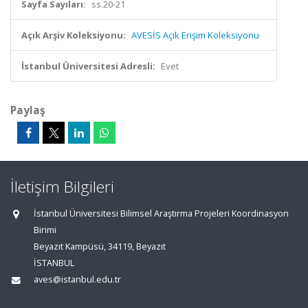
Sayfa Sayıları:
ss.20-21
Açık Arşiv Koleksiyonu:
AVESİS Açık Erişim Koleksiyonu
İstanbul Üniversitesi Adresli:
Evet
Paylaş
İletişim Bilgileri
İstanbul Üniversitesi Bilimsel Araştırma Projeleri Koordinasyon
Birimi
Beyazıt Kampüsü, 34119, Beyazıt
İSTANBUL
aves@istanbul.edu.tr