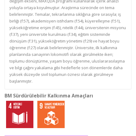
değişim ekseni, MAXQDA programı kullanılarak içerik analizi
yoluyla ortaya koyulmuştur. Araştırma sürecinde on tema
belirlenmiştir. Temalar, tekrarlanma sıklığına göre sırasıyla; iş
birliği (f:57), akademisyen istihdamı (f:54), küyerelleşme (f:51),
yükseköğretime erişim (f:45), nitelik (f:44), üniversitenin misyonu
(f:37), yeni üniversite kurulması (f:34), eğitim sisteminde
dönüşüm (f:31), yükseköğretim yönetimi (f:29) ve hayat boyu
öğrenme (f:27) olarak belirlenmiştir. Üniversite, ilk kalkınma
planlarında sanayinin lokomotifi olarak görülmekte iken;
toplumu dönüştürme, yaşam boyu öğrenme, uluslararasılaşma
ve bilgi çağını yakalama gibi hedeflerle son dönemlerde daha
yüksek düzeyde sivil toplumun öznesi olarak görülmeye
başlanmıştır.
BM Sürdürülebilir Kalkınma Amaçları