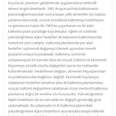
koyularak, planların geliştirilecek uygulamalara rehberlik
etmesi öngörülmektedir. 1961 Anayasası’nda kalkınmanın
plana bağlanmasından sonra beşer yıllık dönemler için toplum
yararına ekonomik, sosyal ve kültürel kalkınmayı hedefleyen
ve günümüze kadar ilki 1963’de yayımlanan on iki adet
kalkınma planı yürürlüğe koyulmuştur. Eğitim ve özelinde
yükseköğretime ilişkin hedefler de toplumun kalkınmasında
önemli bir yere sahiptir. Kalkınma planlarında yer alan
hedefler, toplumsal değişmeyi izlemek açısından önemli
ipuçlarını ortaya koymaktadır. Kalkınma, üzerinde
uzlaşılamayan bir kavram olsa da sosyal, kültürel ve ekonomik
büyümeye yönelik olumlu değişimleri içeren bir mahiyette
kullanılmaktadır. Hedeflenen değişim, dönemin ihtiyaçlarından
ve politikalarından bağımsız değildir. Ekonomik büyümeye
odaklanan hedefleri temeline alan ilk kalkınma planlarından,
sosyal, kültürel değişimlere odaklanan insan merkezli kalkınma
planlarına doğru bir evrilme söz konusudur. Yükseköğretime
ilişkin hedeflerin de bu minvalde bir değişim gösterdiği göze
çarpmaktadır. Bu çalışmada on iki kalkınma planındaki
yükseköğretime ilişkin hedeflerin ana temaları tespit edilerek