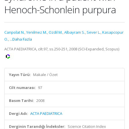
Henoch-Schonlein purpura
Canpolat N.
,
Yenilmez M.
,
Ozdil M.
,
Albayram S.
,
Sever L.
,
Kasapcopur
O.
,
...Daha Fazla
ACTA PAEDIATRICA, cilt.97, ss.250-251, 2008 (SCI-Expanded, Scopus)
Yayın Türü:
Makale / Özet
Cilt numarası:
97
Basım Tarihi:
2008
Dergi Adı:
ACTA PAEDIATRICA
Derginin Tarandığı İndeksler:
Science Citation Index