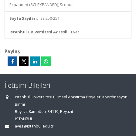
Expanded (SCI-EXPANDED), Scopus
Sayfa Sayıları:
ss.250-251
İstanbul Üniversitesi Adresli:
Evet
Paylaş
İletişim Bilgileri
İstanbul Üniversitesi Bilimsel Araştırma Projeleri Koordinasyon
Birimi
Beyazıt Kampüsü, 34119, Beyazıt
İSTANBUL
aves@istanbul.edu.tr