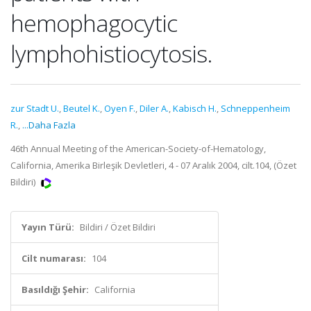
hemophagocytic
lymphohistiocytosis.
zur Stadt U.
,
Beutel K.
,
Oyen F.
,
Diler A.
,
Kabisch H.
,
Schneppenheim
R.
,
...Daha Fazla
46th Annual Meeting of the American-Society-of-Hematology,
California, Amerika Birleşik Devletleri, 4 - 07 Aralık 2004, cilt.104, (Özet
Bildiri)
Yayın Türü:
Bildiri / Özet Bildiri
Cilt numarası:
104
Basıldığı Şehir:
California