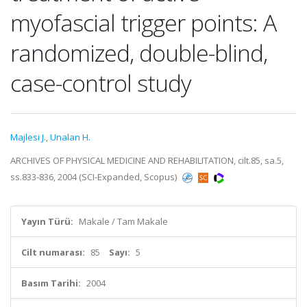
myofascial trigger points: A
randomized, double-blind,
case-control study
Majlesi J.
,
Unalan H.
ARCHIVES OF PHYSICAL MEDICINE AND REHABILITATION, cilt.85, sa.5,
ss.833-836, 2004 (SCI-Expanded, Scopus)
Yayın Türü:
Makale / Tam Makale
Cilt numarası:
85
Sayı:
5
Basım Tarihi:
2004