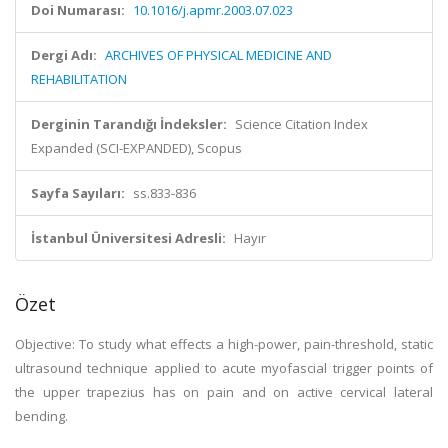
Doi Numarası:
10.1016/j.apmr.2003.07.023
Dergi Adı:
ARCHIVES OF PHYSICAL MEDICINE AND
REHABILITATION
Derginin Tarandığı İndeksler:
Science Citation Index
Expanded (SCI-EXPANDED), Scopus
Sayfa Sayıları:
ss.833-836
İstanbul Üniversitesi Adresli:
Hayır
Özet
Objective: To study what effects a high-power, pain-threshold, static
ultrasound technique applied to acute myofascial trigger points of
the upper trapezius has on pain and on active cervical lateral
bending.