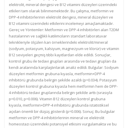
elektrolit, mineral dengesi ve B12 vitamini düzeyleri üzerindeki
etkileri tam olarak bilinmemektedir. Bu çalışma, metformin ve
DPP-4 inhibitörlerinin elektrolit dengesi, mineral düzeyleri ve
B12 vitamini üzerindeki etkilerini incelemeyi amaçlamaktadır.
Gereç ve Yöntemler: Metformin ve DPP-4 inhibitörleri alan T2DM
hastalarının ve sağlıklı katılımcıların standart laboratuvar
teknikleriyle ölçülen kan örneklerindeki elektrolit/mineral
(sodyum, potasyum, kalsiyum, magnezyum ve klorür) ve vitamin
B12 seviyeleri geçmiş tıbbi kayıtlardan elde edildi. Sonuçlar,
kontrol grubu ile tedavi grupları arasında ve tedavi grupları da
kendi aralarında karşılaştırılarak analiz edildi. Bulgular: Sodyum
düzeyleri metformin grubuna kıyasla, metformin+DPP-4
inhibitörü grubunda belirgin şekilde azaldı (p=0.034). Potasyum
düzeyleri kontrol grubuna kıyasla hem metformin hem de DPP-
4 inhibitörü tedavi gruplarında belirgin şekilde arttı (sırasıyla
p=0.010, p=0.006). Vitamin B12 düzeyleri kontrol grubuna
kıyasla, metformin+DPP-4 inhibitörü grubunda istatistiksel
açıdan önemli bir düşüş gösterdi (p=0.006). Sonuç: Bu bulgular
metformin ve DPP-4 inhibitörlerinin mineral ve elektrolit
homeostazı üzerindeki potansiyel etkisini vurgulamakta ve bu