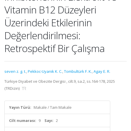
Vitamin B12 Düzeyleri
Üzerindeki Etkilerinin
Değerlendirilmesi:
Retrospektif Bir Çalışma
seven z. g. t.
,
Pekkoc-Uyanik K. C.
,
Tombultürk F. K.
,
Agay E. R.
Türkiye Diyabet ve Obezite Dergisi , cilt.9, sa.2, ss.164-178, 2025
(TRDizin)
Yayın Türü:
Makale / Tam Makale
Cilt numarası:
9
Sayı:
2