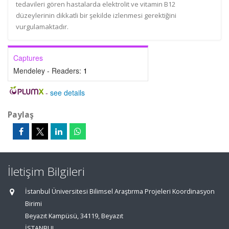
tedavileri gören hastalarda elektrolit ve vitamin B12
düzeylerinin dikkatli bir şekilde izlenmesi gerektiğini
vurgulamaktadır.
Captures
Mendeley - Readers:
1
-
see details
Paylaş
İletişim Bilgileri
İstanbul Üniversitesi Bilimsel Araştırma Projeleri Koordinasyon
Birimi
Beyazıt Kampüsü, 34119, Beyazıt
İSTANBUL