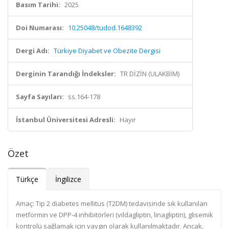
Basım Tarihi:
2025
Doi Numarası:
10.25048/tudod.1648392
Dergi Adı:
Türkiye Diyabet ve Obezite Dergisi
Derginin Tarandığı İndeksler:
TR DİZİN (ULAKBİM)
Sayfa Sayıları:
ss.164-178
İstanbul Üniversitesi Adresli:
Hayır
Özet
Türkçe
İngilizce
Amaç: Tip 2 diabetes mellitus (T2DM) tedavisinde sık kullanılan
metformin ve DPP-4 inhibitörleri (vildagliptin, linagliptin), glisemik
kontrolü sağlamak için yaygın olarak kullanılmaktadır. Ancak,