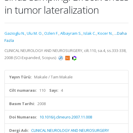
in tumor lateralization
Gazioglu N.
,
Ulu M. O.
,
Ozlen F.
,
Albayram S.
,
Islak C.
,
Kocer N.
,
...Daha
Fazla
CLINICAL NEUROLOGY AND NEUROSURGERY, cilt.110, sa.4, ss.333-338,
2008 (SCI-Expanded, Scopus)
Yayın Türü:
Makale / Tam Makale
Cilt numarası:
110
Sayı:
4
Basım Tarihi:
2008
Doi Numarası:
10.1016/j.clineuro.2007.11.008
Dergi Adı:
CLINICAL NEUROLOGY AND NEUROSURGERY