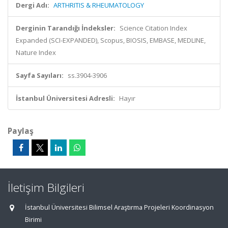
Dergi Adı:
ARTHRITIS & RHEUMATOLOGY
Derginin Tarandığı İndeksler:
Science Citation Index
Expanded (SCI-EXPANDED), Scopus, BIOSIS, EMBASE, MEDLINE,
Nature Index
Sayfa Sayıları:
ss.3904-3906
İstanbul Üniversitesi Adresli:
Hayır
Paylaş
İletişim Bilgileri
İstanbul Üniversitesi Bilimsel Araştırma Projeleri Koordinasyon
Birimi