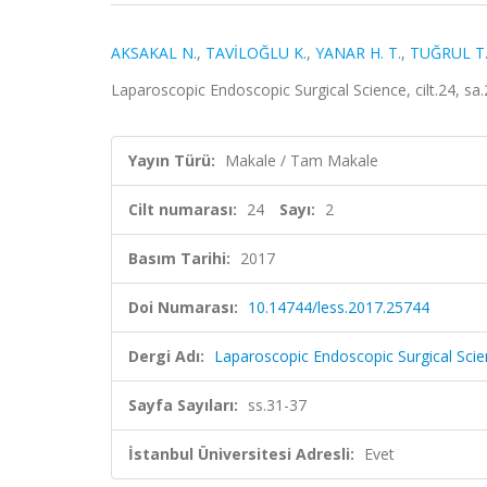
AKSAKAL N.
,
TAVİLOĞLU K.
,
YANAR H. T.
,
TUĞRUL T.
Laparoscopic Endoscopic Surgical Science, cilt.24, sa.
Yayın Türü:
Makale / Tam Makale
Cilt numarası:
24
Sayı:
2
Basım Tarihi:
2017
Doi Numarası:
10.14744/less.2017.25744
Dergi Adı:
Laparoscopic Endoscopic Surgical Sci
Sayfa Sayıları:
ss.31-37
İstanbul Üniversitesi Adresli:
Evet