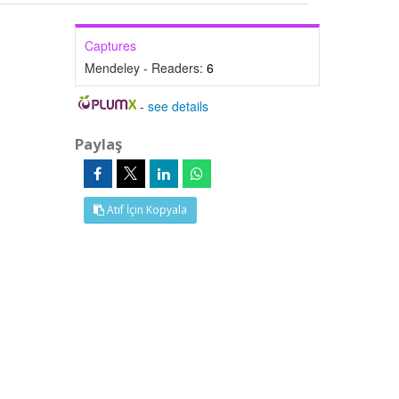
Captures
Mendeley - Readers:
6
-
see details
Paylaş
Atıf İçin Kopyala