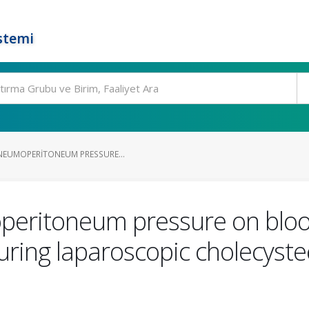
stemi
PNEUMOPERITONEUM PRESSURE...
peritoneum pressure on blood
ring laparoscopic cholecyste