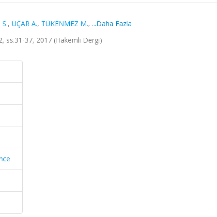
 S.
,
UÇAR A.
,
TÜKENMEZ M.
,
...Daha Fazla
2, ss.31-37, 2017 (Hakemli Dergi)
ence