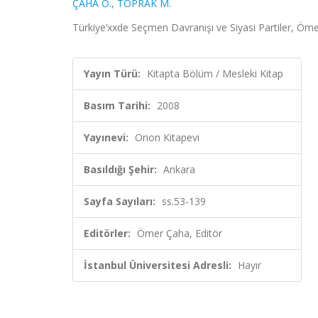
ÇAHA Ö.
,
TOPRAK M.
Türkiye’xxde Seçmen Davranışı ve Siyasi Partiler, Öme
Yayın Türü:
Kitapta Bölüm / Mesleki Kitap
Basım Tarihi:
2008
Yayınevi:
Orion Kitapevi
Basıldığı Şehir:
Ankara
Sayfa Sayıları:
ss.53-139
Editörler:
Ömer Çaha, Editör
İstanbul Üniversitesi Adresli:
Hayır