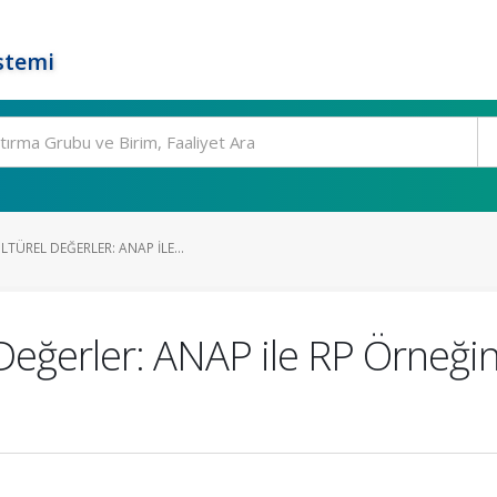
stemi
TÜREL DEĞERLER: ANAP ILE...
Değerler: ANAP ile RP Örneği