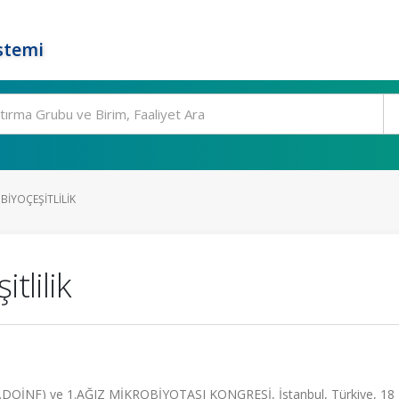
stemi
 BIYOÇEŞITLILIK
itlilik
İNF) ve 1.AĞIZ MİKROBİYOTASI KONGRESİ, İstanbul, Türkiye, 18 