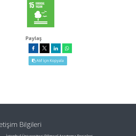
Paylaş
Atıf İçin Kopyala
letişim Bilgileri