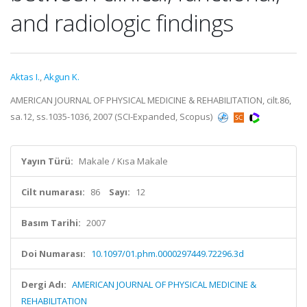
and radiologic findings
Aktas I.
,
Akgun K.
AMERICAN JOURNAL OF PHYSICAL MEDICINE & REHABILITATION, cilt.86,
sa.12, ss.1035-1036, 2007 (SCI-Expanded, Scopus)
Yayın Türü:
Makale / Kısa Makale
Cilt numarası:
86
Sayı:
12
Basım Tarihi:
2007
Doi Numarası:
10.1097/01.phm.0000297449.72296.3d
Dergi Adı:
AMERICAN JOURNAL OF PHYSICAL MEDICINE &
REHABILITATION