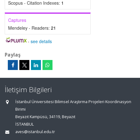
Scopus - Citation Indexes:
1
Captures
Mendeley - Readers:
21
-
see details
Paylaş
İletişim Bilgileri
İstanbul Üniversitesi Bilimsel Araştırma Projeleri Koordinasyon
Birimi
Beyazıt Kampüsü, 34119, Beyazıt
İSTANBUL
aves@istanbul.edu.tr