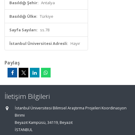
Basıldığı Şehir:
Antalya
Basıldığı Ülke:
Türkiye
Sayfa Sayıları:
ss.78
İstanbul Üniversitesi Adresli:
Hayır
Paylaş
İletişim Bilgileri
İstanbul Üniversitesi Bilimsel Araştırma Projeleri Koordinasyon
Birimi
Beyazıt Kampüsü, 34119, Beyazıt
İSTANBUL