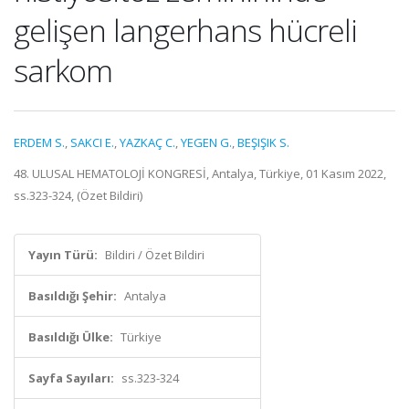
gelişen langerhans hücreli
sarkom
ERDEM S.
,
SAKCI E.
,
YAZKAÇ C.
,
YEGEN G.
,
BEŞIŞIK S.
48. ULUSAL HEMATOLOJİ KONGRESİ, Antalya, Türkiye, 01 Kasım 2022,
ss.323-324, (Özet Bildiri)
Yayın Türü:
Bildiri / Özet Bildiri
Basıldığı Şehir:
Antalya
Basıldığı Ülke:
Türkiye
Sayfa Sayıları:
ss.323-324