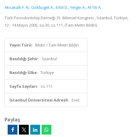
Aksakallı F. N.
,
Gökbuget A.
,
Erbil D.
,
Yetgin A.
,
Al-Titi A.
Türk Periodontoloji Derneği 35. Bilimsel Kongresi , İstanbul, Türkiye,
12 - 14 Mayıs 2005, sa.30, ss.111, (Tam Metin Bildiri)
Yayın Türü:
Bildiri / Tam Metin Bildiri
Basıldığı Şehir:
İstanbul
Basıldığı Ülke:
Türkiye
Sayfa Sayıları:
ss.111
İstanbul Üniversitesi Adresli:
Evet
Paylaş