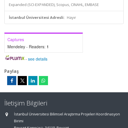
Expanded (SCI-EXPANDED), Scopus, CINAHL, EMBASE
İstanbul Üniversitesi Adresli:
Hayır
Captures
Mendeley - Readers:
1
-
see details
Paylaş
İletişim Bilgileri
İstanbul Üniversitesi Bilimsel Araştırma Projeleri Koordinasyon
Birimi
Beyazıt Kampüsü, 34119, Beyazıt