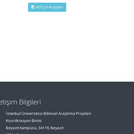
Atıf İçin Kopyala
letişim Bilgileri
İstanbul Üniversitesi Bilimsel Araştırma Projeleri
Koordinasyon Birimi
Beyazıt Kampüsü, 34119, Beyazıt