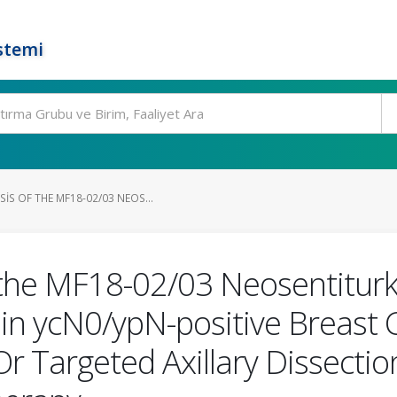
stemi
S OF THE MF18-02/03 NEOS...
the MF18-02/03 Neosentiturk 
in ycN0/ypN-positive Breast 
 Targeted Axillary Dissection