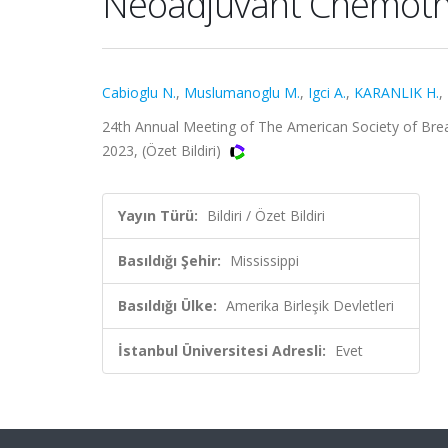
Neoadjuvant Chemoth
Cabioglu N.
,
Muslumanoglu M.
,
Igci A.
,
KARANLIK H.
,
24th Annual Meeting of The American Society of Breast
2023, (Özet Bildiri)
Yayın Türü:
Bildiri / Özet Bildiri
Basıldığı Şehir:
Mississippi
Basıldığı Ülke:
Amerika Birleşik Devletleri
İstanbul Üniversitesi Adresli:
Evet