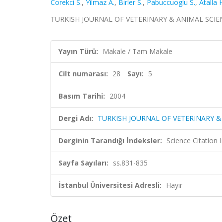
Corekci S.
,
Yilmaz A.
,
Birler S.
,
Pabuccuoglu S.
,
Atalla 
TURKISH JOURNAL OF VETERINARY & ANIMAL SCIENCES,
Yayın Türü:
Makale / Tam Makale
Cilt numarası:
28
Sayı:
5
Basım Tarihi:
2004
Dergi Adı:
TURKISH JOURNAL OF VETERINARY &
Derginin Tarandığı İndeksler:
Science Citatio
Sayfa Sayıları:
ss.831-835
İstanbul Üniversitesi Adresli:
Hayır
Özet