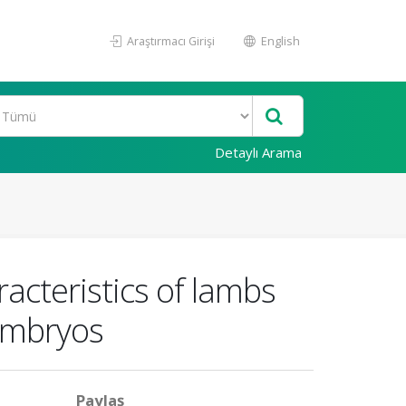
Araştırmacı Girişi
English
Detaylı Arama
acteristics of lambs
 embryos
Paylaş