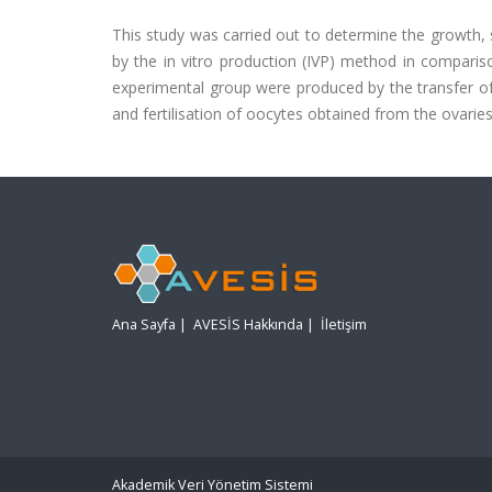
This study was carried out to determine the growth
by the in vitro production (IVP) method in comparis
experimental group were produced by the transfer of
and fertilisation of oocytes obtained from the ovarie
Ana Sayfa
|
AVESİS Hakkında
|
İletişim
Akademik Veri Yönetim Sistemi