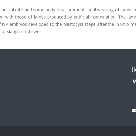
, survival rate and some body measurements until weaning of lambs 
on with those of lambs produced by artificial insemination. The lam
 IVP embryos developed to the blastocyst stage after the in vitro m
s of slaughtered ewes.
İ