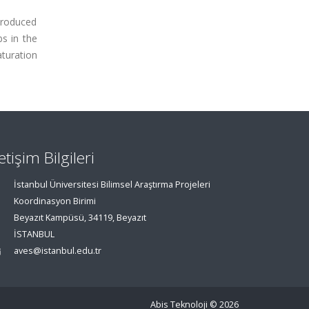
produced
bs in the
aturation
letişim Bilgileri
İstanbul Üniversitesi Bilimsel Araştırma Projeleri
Koordinasyon Birimi
Beyazıt Kampüsü, 34119, Beyazıt
İSTANBUL
aves@istanbul.edu.tr
Abis Teknoloji
© 2026