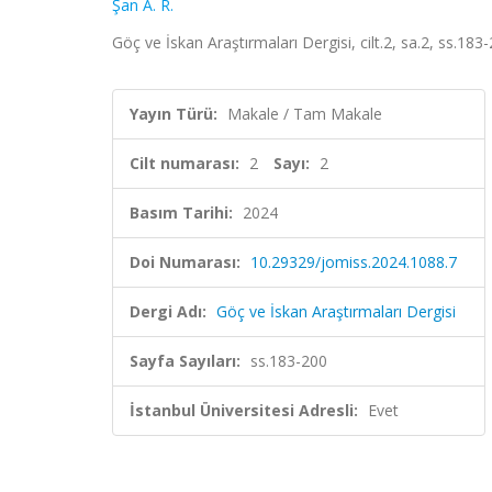
Şan A. R.
Göç ve İskan Araştırmaları Dergisi, cilt.2, sa.2, ss.18
Yayın Türü:
Makale / Tam Makale
Cilt numarası:
2
Sayı:
2
Basım Tarihi:
2024
Doi Numarası:
10.29329/jomiss.2024.1088.7
Dergi Adı:
Göç ve İskan Araştırmaları Dergisi
Sayfa Sayıları:
ss.183-200
İstanbul Üniversitesi Adresli:
Evet