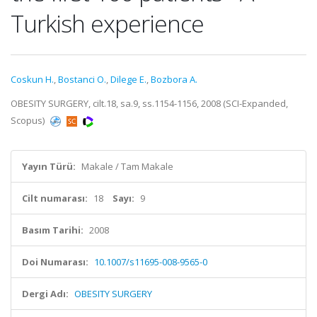
Turkish experience
Coskun H.
,
Bostanci O.
,
Dilege E.
,
Bozbora A.
OBESITY SURGERY, cilt.18, sa.9, ss.1154-1156, 2008 (SCI-Expanded,
Scopus)
Yayın Türü:
Makale / Tam Makale
Cilt numarası:
18
Sayı:
9
Basım Tarihi:
2008
Doi Numarası:
10.1007/s11695-008-9565-0
Dergi Adı:
OBESITY SURGERY