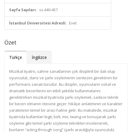
Sayfa Sayıları:
ss.440-457
İstanbul Üniversitesi Adresli:
Evet
Özet
Türkçe
İngilizce
Müzikal tiyatro, sahne sanatlarının çok disiplinli bir dalı olup
oyunculuk, dans ve şarkı söylemenin sentezini gerektiren bir
performans sanatı türüdür. Bu disiplin, oyuncuların vokal ve
dramatik becerilerini en etkili şekilde kullanmalarını
gerektirirken müzikal tiyatroda şarkı söylemek, sadece teknik
bir beceri olmanın ötesine geçer; hikâye anlatımının ve karakter
yaratımının temel bir aracı haline gelir. Bu makalede, müzikal
tiyatroda kullanılan legit, belt, mix, twang ve konuşarak şarkı
söyleme gibi temel şarkı söyleme teknikleri incelenerek,
bunların “acting through song” (şarkı aracılığıyla oyunculuk)