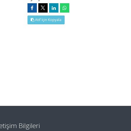
Atıf İçin Kopyala
letişim Bilgileri