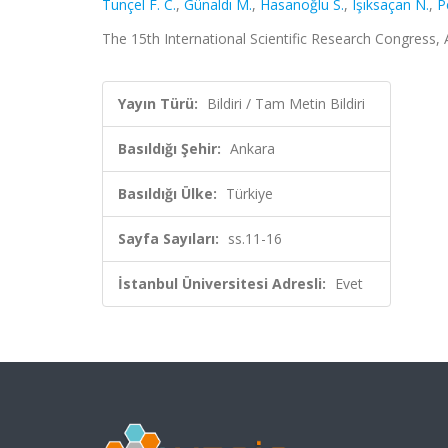
Tunçel F. C.
,
Günaldı M.
,
Hasanoğlu S.
,
Işıksaçan N.
,
P
The 15th International Scientific Research Congress, A
Yayın Türü:
Bildiri / Tam Metin Bildiri
Basıldığı Şehir:
Ankara
Basıldığı Ülke:
Türkiye
Sayfa Sayıları:
ss.11-16
İstanbul Üniversitesi Adresli:
Evet