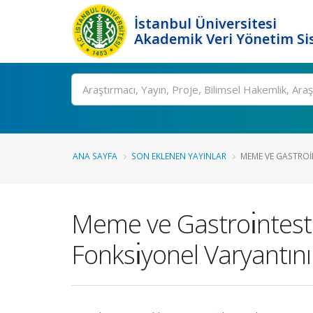
İstanbul Üniversitesi
Akademik Veri Yönetim Si
Ara
ANA SAYFA
SON EKLENEN YAYINLAR
MEME VE GASTROİ
Meme ve Gastroı̇ntestı
Fonksı̇yonel Varyantını