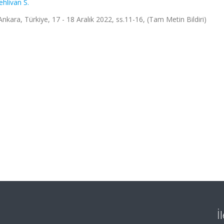
ehlivan S.
nkara, Türkiye, 17 - 18 Aralık 2022, ss.11-16, (Tam Metin Bildiri)
İ