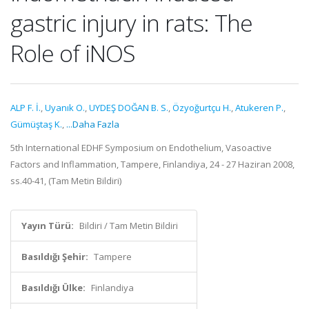
gastric injury in rats: The
Role of iNOS
ALP F. İ.
,
Uyanık O.
,
UYDEŞ DOĞAN B. S.
,
Özyoğurtçu H.
,
Atukeren P.
,
Gümüştaş K.
,
...Daha Fazla
5th International EDHF Symposium on Endothelium, Vasoactive
Factors and Inflammation, Tampere, Finlandiya, 24 - 27 Haziran 2008,
ss.40-41, (Tam Metin Bildiri)
Yayın Türü:
Bildiri / Tam Metin Bildiri
Basıldığı Şehir:
Tampere
Basıldığı Ülke:
Finlandiya