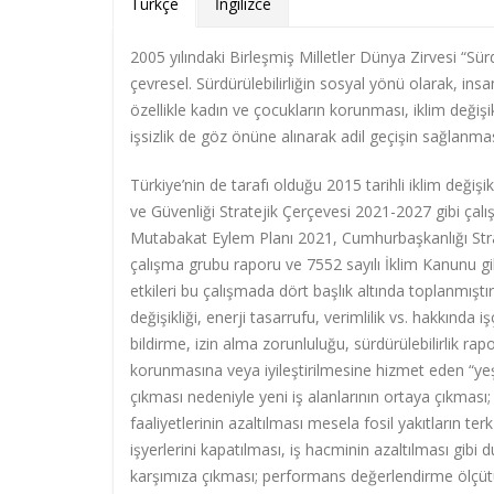
Türkçe
İngilizce
2005 yılındaki Birleşmiş Milletler Dünya Zirvesi “Sür
çevresel. Sürdürülebilirliğin sosyal yönü olarak, ins
özellikle kadın ve çocukların korunması, iklim değiş
işsizlik de göz önüne alınarak adil geçişin sağlanma
Türkiye’nin de tarafı olduğu 2015 tarihli iklim değişik
ve Güvenliği Stratejik Çerçevesi 2021-2027 gibi çalı
Mutabakat Eylem Planı 2021, Cumhurbaşkanlığı Strat
çalışma grubu raporu ve 7552 sayılı İklim Kanunu gib
etkileri bu çalışmada dört başlık altında toplanmıştı
değişikliği, enerji tasarrufu, verimlilik vs. hakkında
bildirme, izin alma zorunluluğu, sürdürülebilirlik r
korunmasına veya iyileştirilmesine hizmet eden “yeşil i
çıkması nedeniyle yeni iş alanlarının ortaya çıkması;
faaliyetlerinin azaltılması mesela fosil yakıtların terk
işyerlerini kapatılması, iş hacminin azaltılması gibi 
karşımıza çıkması; performans değerlendirme ölçütü ol