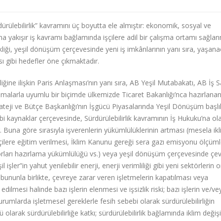
dürülebilirlik” kavramını üç boyutta ele almıştır: ekonomik, sosyal ve
ana yakışır iş kavramı bağlamında işçilere adil bir çalışma ortamı sağla
ikliği, yeşil dönüşüm çerçevesinde yeni iş imkânlarının yanı sıra, yaşan
sı gibi hedefler öne çıkmaktadır.
liğine ilişkin Paris Anlaşması’nın yanı sıra, AB Yeşil Mutabakatı, AB İş S
şmalarla uyumlu bir biçimde ülkemizde Ticaret Bakanlığı’nca hazırlanan
eji ve Bütçe Başkanlığı’nın İşgücü Piyasalarında Yeşil Dönüşüm başlık
i kaynaklar çerçevesinde, Sürdürülebilirlik kavramının İş Hukuku’na ola
r. Buna göre sırasıyla işverenlerin yükümlülüklerinin artması (mesela ik
 işçilere eğitim verilmesi, İklim Kanunu gereği sera gazı emisyonu ölçüml
aporları hazırlama yükümlülüğü vs.) veya yeşil dönüşüm çerçevesinde çe
şler”in yahut yenilebilir enerji, enerji verimliliği gibi yeni sektörlerin 
 bununla birlikte, çevreye zarar veren işletmelerin kapatılması veya
 edilmesi halinde bazı işlerin elenmesi ve işsizlik riski; bazı işlerin ve/ve
durumlarda işletmesel gereklerle fesih sebebi olarak sürdürülebilirliğin
arak sürdürülebilirliğe katkı; sürdürülebilirlik bağlamında iklim değişik