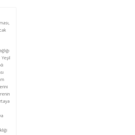
nması,
acak
ağlığı
 Yeşil
lı
sı
lim
erini
vrenin
ortaya
ya
liği