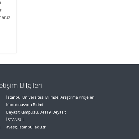
i
en
 maruz
letişim Bilgileri
İstanbul Üniversitesi Bilimsel Araştırma Projeleri
Koordinasyon Birimi
Beyazıt Kampüsü, 34119, Beyazıt
İSTANBUL
aves@istanbul.edu.tr