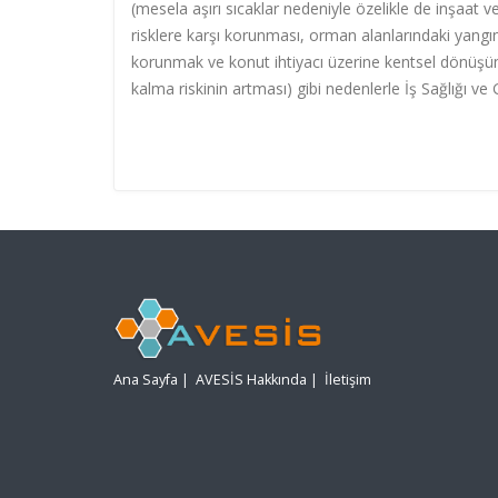
(mesela aşırı sıcaklar nedeniyle özelikle de inşaat ve
risklere karşı korunması, orman alanlarındaki yangı
korunmak ve konut ihtiyacı üzerine kentsel dönüşüm
kalma riskinin artması) gibi nedenlerle İş Sağlığı ve 
Ana Sayfa
|
AVESİS Hakkında
|
İletişim