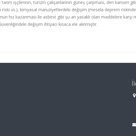
 tarım işçilerinin, turizm çalışanlarının güneş çarpması, deri kanseri gib
n riski vs.), kimyasal maruziyetlerdeki değişim (mesela deprem riskind
ün hız kazanması ile asbest gibi şu an yasaklı olan maddelere karşı
Güvenliğindeki değişim ihtiyacı kısaca ele alınmıştır.
İ