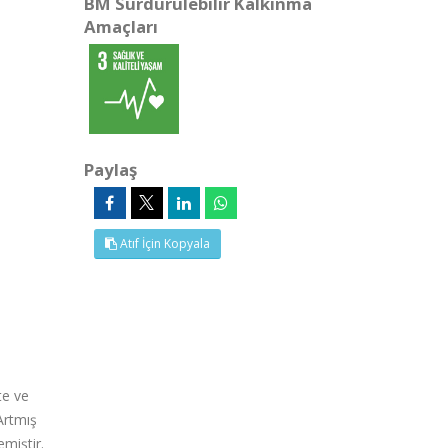
BM Sürdürülebilir Kalkınma
Amaçları
Paylaş
Atıf İçin Kopyala
te ve
Artmış
miştir.