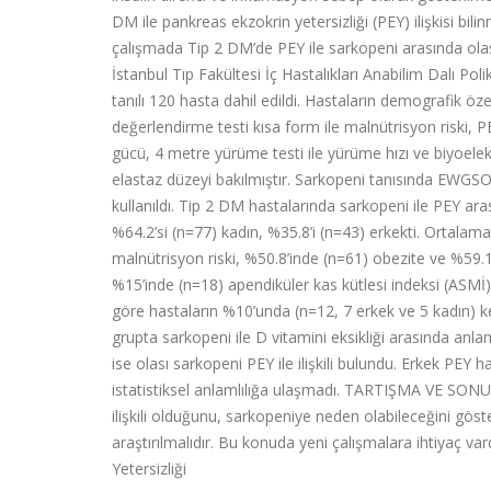
DM ile pankreas ekzokrin yetersizliği (PEY) ilişkisi bili
çalışmada Tip 2 DM’de PEY ile sarkopeni arasında olası
İstanbul Tıp Fakültesi İç Hastalıkları Anabilim Dalı Po
tanılı 120 hasta dahil edildi. Hastaların demografik özel
değerlendirme testi kısa form ile malnütrisyon riski, P
gücü, 4 metre yürüme testi ile yürüme hızı ve biyoelekt
elastaz düzeyi bakılmıştır. Sarkopeni tanısında EWGS
kullanıldı. Tip 2 DM hastalarında sarkopeni ile PEY ara
%64.2’si (n=77) kadın, %35.8’i (n=43) erkekti. Ortalam
malnütrisyon riski, %50.8’inde (n=61) obezite ve %59.
%15’inde (n=18) apendiküler kas kütlesi indeksi (ASMİ
göre hastaların %10’unda (n=12, 7 erkek ve 5 kadın) 
grupta sarkopeni ile D vitamini eksikliği arasında anlaml
ise olası sarkopeni PEY ile ilişkili bulundu. Erkek PEY
istatistiksel anlamlılığa ulaşmadı. TARTIŞMA VE SONUÇ:
ilişkili olduğunu, sarkopeniye neden olabileceğini gö
araştırılmalıdır. Bu konuda yeni çalışmalara ihtiyaç va
Yetersizliği