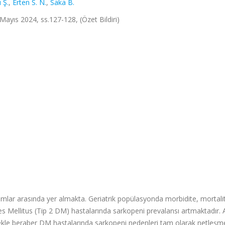
 Ş.
,
Erten S. N.
,
Saka B.
Mayıs 2024, ss.127-128, (Özet Bildiri)
mlar arasında yer almakta. Geriatrik popülasyonda morbidite, mortali
es Mellitus (Tip 2 DM) hastalarında sarkopeni prevalansı artmaktadır. 
mekle beraber DM hastalarında sarkopeni nedenleri tam olarak netleşme