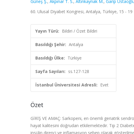
Güneş Ş.
,
Akpınar T. S.
,
Altınkaynak M.
,
Garip Ustaoğlu
60. Ulusal Diyabet Kongresi, Antalya, Türkiye, 15 - 19 
Yayın Türü:
Bildiri / Özet Bildiri
Basıldığı Şehir:
Antalya
Basıldığı Ülke:
Türkiye
Sayfa Sayıları:
ss.127-128
İstanbul Üniversitesi Adresli:
Evet
Özet
GİRİŞ VE AMAÇ: Sarkopeni, en önemli geriatrik sendro
hayat kalitesini doğrudan etkilemektedir. Tip 2 Diabet
insülin direnci ve inflamasyon sebep olarak gösteril