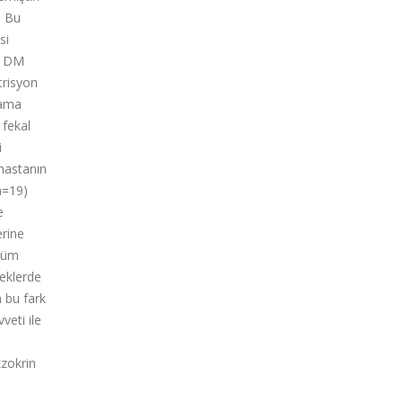
. Bu
si
 2 DM
trisyon
rama
 fekal
i
 hastanın
n=19)
e
erine
 Tüm
keklerde
a bu fark
veti ile
kzokrin