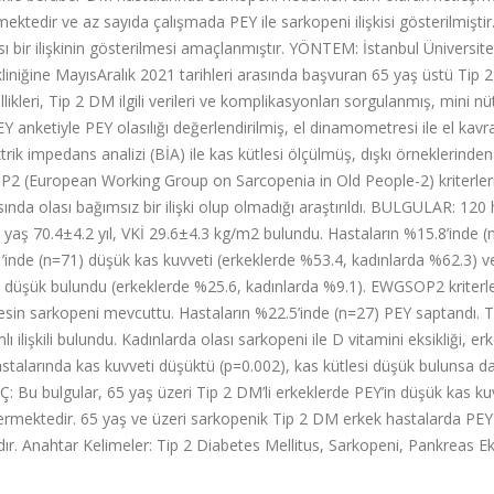
nmektedir ve az sayıda çalışmada PEY ile sarkopeni ilişkisi gösterilmiştir
 bir ilişkinin gösterilmesi amaçlanmıştır. YÖNTEM: İstanbul Üniversite
likliniğine MayısAralık 2021 tarihleri arasında başvuran 65 yaş üstü Tip
likleri, Tip 2 DM ilgili verileri ve komplikasyonları sorgulanmış, mini nü
EY anketiyle PEY olasılığı değerlendirilmiş, el dinamometresi ile el kav
rik impedans analizi (BİA) ile kas kütlesi ölçülmüş, dışkı örneklerinden
OP2 (European Working Group on Sarcopenia in Old People-2) kriterler
sında olası bağımsız bir ilişki olup olmadığı araştırıldı. BULGULAR: 120
a yaş 70.4±4.2 yıl, VKİ 29.6±4.3 kg/m2 bulundu. Hastaların %15.8’inde (
1’inde (n=71) düşük kas kuvveti (erkeklerde %53.4, kadınlarda %62.3) v
) düşük bulundu (erkeklerde %25.6, kadınlarda %9.1). EWGSOP2 kriterl
kesin sarkopeni mevcuttu. Hastaların %22.5’inde (n=27) PEY saptandı.
ı ilişkili bulundu. Kadınlarda olası sarkopeni ile D vitamini eksikliği, er
 hastalarında kas kuvveti düşüktü (p=0.002), kas kütlesi düşük bulunsa d
 Bu bulgular, 65 yaş üzeri Tip 2 DM’li erkeklerde PEY’in düşük kas kuv
stermektedir. 65 yaş ve üzeri sarkopenik Tip 2 DM erkek hastalarda PEY
rdır. Anahtar Kelimeler: Tip 2 Diabetes Mellitus, Sarkopeni, Pankreas E