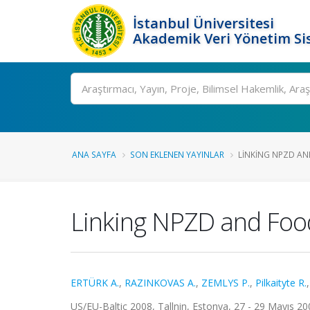
İstanbul Üniversitesi
Akademik Veri Yönetim Si
Ara
ANA SAYFA
SON EKLENEN YAYINLAR
LINKING NPZD AN
Linking NPZD and Foo
ERTÜRK A.
,
RAZINKOVAS A.
,
ZEMLYS P.
,
Pilkaityte R.
US/EU-Baltic 2008, Tallnin, Estonya, 27 - 29 Mayıs 200