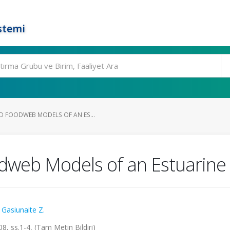
stemi
D FOODWEB MODELS OF AN ES...
dweb Models of an Estuarin
,
Gasiunaite Z.
8, ss.1-4, (Tam Metin Bildiri)