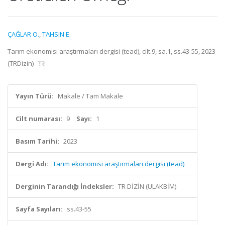
ÇAĞLAR O.
,
TAHSIN E.
Tarım ekonomisi araştırmaları dergisi (tead), cilt.9, sa.1, ss.43-55, 2023
(TRDizin)
Yayın Türü:
Makale / Tam Makale
Cilt numarası:
9
Sayı:
1
Basım Tarihi:
2023
Dergi Adı:
Tarım ekonomisi araştırmaları dergisi (tead)
Derginin Tarandığı İndeksler:
TR DİZİN (ULAKBİM)
Sayfa Sayıları:
ss.43-55