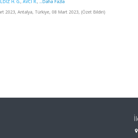
LDIZ H. G.
,
AVCI R.
,
...Daha Fazla
t 2023, Antalya, Türkiye, 08 Mart 2023, (Özet Bildiri)
İ