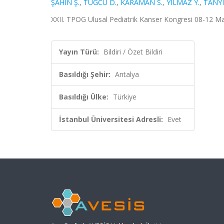
ŞAHİN Ş.
,
TUĞCU D.
,
KARAMAN S.
,
YILMAZ Y.
,
TANYI
XXII. TPOG Ulusal Pediatrik Kanser Kongresi 08-12 Mar
Yayın Türü:
Bildiri / Özet Bildiri
Basıldığı Şehir:
Antalya
Basıldığı Ülke:
Türkiye
İstanbul Üniversitesi Adresli:
Evet