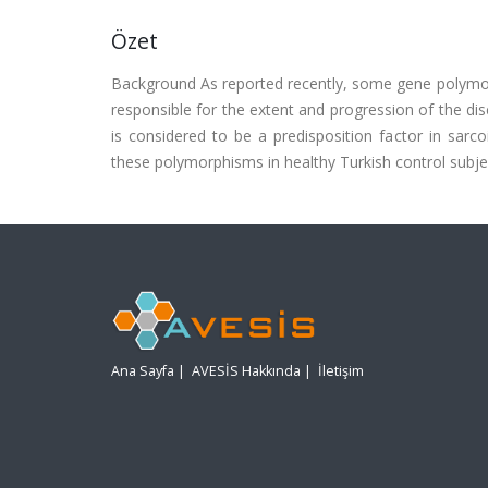
Özet
Background As reported recently, some gene polymorp
responsible for the extent and progression of the d
is considered to be a predisposition factor in sar
these polymorphisms in healthy Turkish control subjec
Ana Sayfa
|
AVESİS Hakkında
|
İletişim