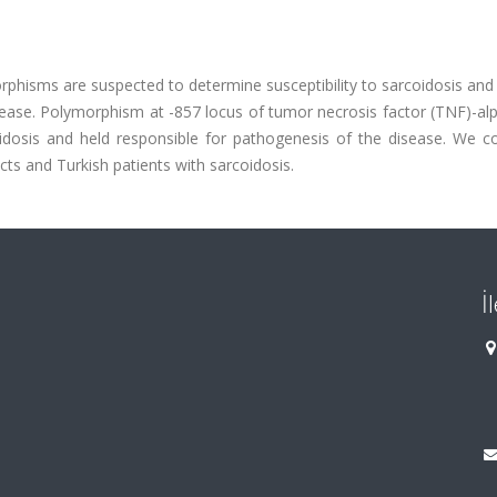
hisms are suspected to determine susceptibility to sarcoidosis and 
isease. Polymorphism at -857 locus of tumor necrosis factor (TNF)-a
coidosis and held responsible for pathogenesis of the disease. We 
ts and Turkish patients with sarcoidosis.
İ