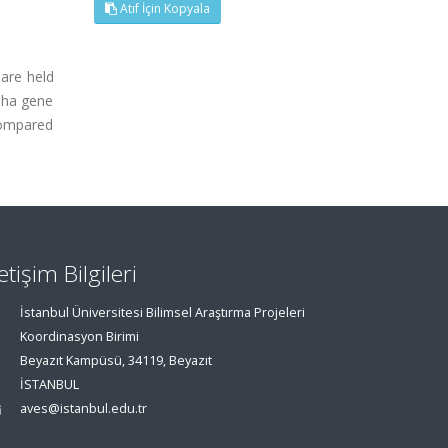
Atıf İçin Kopyala
are held
lpha gene
compared
letişim Bilgileri
İstanbul Üniversitesi Bilimsel Araştırma Projeleri
Koordinasyon Birimi
Beyazıt Kampüsü, 34119, Beyazıt
İSTANBUL
aves@istanbul.edu.tr