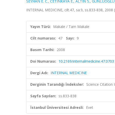
SEYHAN E. C.
,
CETINKAYA E.
,
ALTIN S.
,
GUNLUOGLU 
INTERNAL MEDICINE, cilt.47, sa.9, ss.833-838, 2008
Yayın Türü:
Makale / Tam Makale
Cilt numarası:
47
Sayı:
9
Basım Tarihi:
2008
Doi Numarası:
10.2169/internalmedicine.47.0703
Dergi Adı:
INTERNAL MEDICINE
Derginin Tarandığı İndeksler:
Science Citation
Sayfa Sayıları:
ss.833-838
İstanbul Üniversitesi Adresli:
Evet