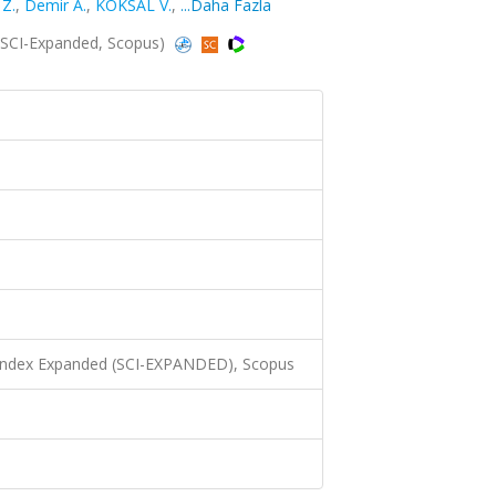
Z.
,
Demir A.
,
KOKSAL V.
,
...Daha Fazla
 (SCI-Expanded, Scopus)
 Index Expanded (SCI-EXPANDED), Scopus